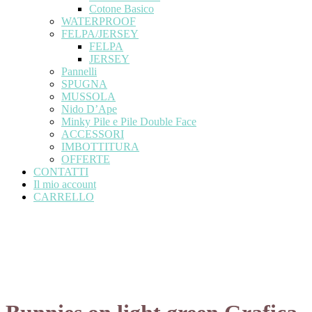
Cotone Basico
WATERPROOF
FELPA/JERSEY
FELPA
JERSEY
Pannelli
SPUGNA
MUSSOLA
Nido D’Ape
Minky Pile e Pile Double Face
ACCESSORI
IMBOTTITURA
OFFERTE
CONTATTI
Il mio account
CARRELLO