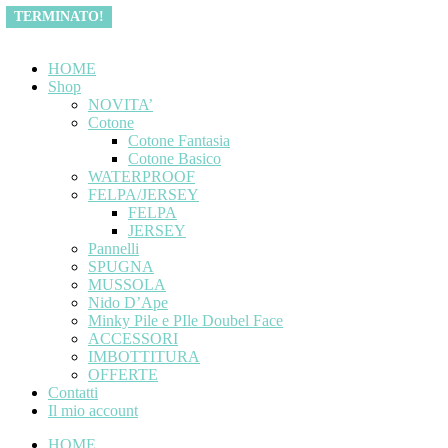
Vai al contenuto
TERMINATO!
TERMINATO!
HOME
Shop
NOVITA’
Cotone
Cotone Fantasia
Cotone Basico
WATERPROOF
FELPA/JERSEY
FELPA
JERSEY
Pannelli
SPUGNA
MUSSOLA
Nido D’Ape
Minky Pile e PIle Doubel Face
ACCESSORI
IMBOTTITURA
OFFERTE
Contatti
Il mio account
HOME