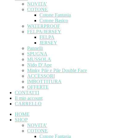
NOVITA’
COTONE
Cotone Fantasia
Cotone Basico
WATERPROOF
FELPA/JERSEY
FELPA
JERSEY
Pannelli
SPUGNA
MUSSOLA
Nido D’Ape
Minky Pile e Pile Double Face
ACCESSORI
IMBOTTITURA
OFFERTE
CONTATTI
Il mio account
CARRELLO
HOME
SHOP
NOVITA’
COTONE
Cotone Fantasia