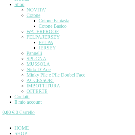
Shop
NOVITA’
Cotone
Cotone Fantasia
Cotone Basico
WATERPROOF
FELPA/JERSEY
FELPA
JERSEY
Pannelli
SPUGNA
MUSSOLA
Nido D’Ape
Minky Pile e PIle Doubel Face
ACCESSORI
IMBOTTITURA
OFFERTE
Contatti
Il mio account
0,00
€
0
Carrello
HOME
SHOP