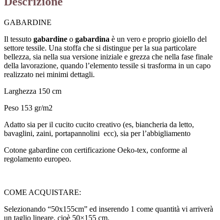
Descrizione
GABARDINE
Il tessuto
gabardine
o
gabardina
è un vero e proprio gioiello del
settore tessile. Una stoffa che si distingue per la sua particolare
bellezza, sia nella sua versione iniziale e grezza che nella fase finale
della lavorazione, quando l’elemento tessile si trasforma in un capo
realizzato nei minimi dettagli.
Larghezza 150 cm
Peso 153 gr/m2
Adatto sia per il cucito cucito creativo (es, biancheria da letto,
bavaglini, zaini, portapannolini ecc), sia per l’abbigliamento
Cotone gabardine con certificazione Oeko-tex, conforme al
regolamento europeo.
COME ACQUISTARE:
Selezionando “50x155cm” ed inserendo 1 come quantità vi arriverà
un taglio lineare, cioè 50×155 cm.