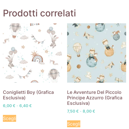
Prodotti correlati
Coniglietti Boy (Grafica
Le Avventure Del Piccolo
Esclusiva)
Principe Azzurro (Grafica
Esclusiva)
6,00
€
-
6,40
€
7,50
€
-
8,00
€
Scegli
Scegli