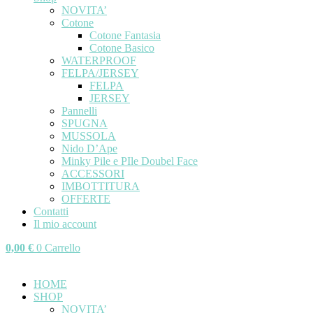
NOVITA’
Cotone
Cotone Fantasia
Cotone Basico
WATERPROOF
FELPA/JERSEY
FELPA
JERSEY
Pannelli
SPUGNA
MUSSOLA
Nido D’Ape
Minky Pile e PIle Doubel Face
ACCESSORI
IMBOTTITURA
OFFERTE
Contatti
Il mio account
0,00
€
0
Carrello
HOME
SHOP
NOVITA’