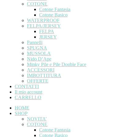
COTONE
Cotone Fantasia
Cotone Basico
WATERPROOF
FELPA/JERSEY
FELPA
JERSEY
Pannelli
SPUGNA
MUSSOLA
Nido D’Ape
Minky Pile e Pile Double Face
ACCESSORI
IMBOTTITURA
OFFERTE
CONTATTI
Il mio account
CARRELLO
HOME
SHOP
NOVITA’
COTONE
Cotone Fantasia
Cotone Basico