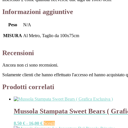
Informazioni aggiuntive
Peso
N/A
MISURA
Al Metro, Taglio da 100x75cm
Recensioni
Ancora non ci sono recensioni.
Solamente clienti che hanno effettuato l'accesso ed hanno acquistato 
Prodotti correlati
Mussola Stampata Sweet Bears ( Grafic
Fascia
Questo
8,50
€
-
16,00
€
Scegli