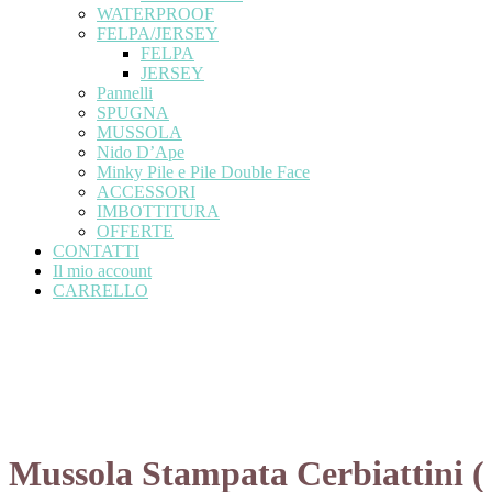
WATERPROOF
FELPA/JERSEY
FELPA
JERSEY
Pannelli
SPUGNA
MUSSOLA
Nido D’Ape
Minky Pile e Pile Double Face
ACCESSORI
IMBOTTITURA
OFFERTE
CONTATTI
Il mio account
CARRELLO
Mussola Stampata Cerbiattini ( 