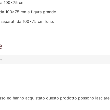
ica 100×75 cm
 da 100×75 cm a figura grande.
 separati da 100×75 cm l’uno.
e
m
esso ed hanno acquistato questo prodotto possono lasciare