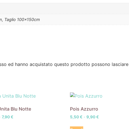
cm, Taglio 100x150cm
esso ed hanno acquistato questo prodotto possono lasciare
Unita Blu Notte
Pois Azzurro
-
7,90
€
5,50
€
-
9,90
€