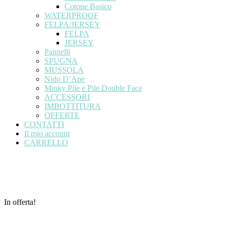
Cotone Basico
WATERPROOF
FELPA/JERSEY
FELPA
JERSEY
Pannelli
SPUGNA
MUSSOLA
Nido D’Ape
Minky Pile e Pile Double Face
ACCESSORI
IMBOTTITURA
OFFERTE
CONTATTI
Il mio account
CARRELLO
In offerta!