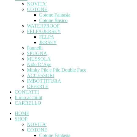
NOVITA’
COTONE
Cotone Fantasia
Cotone Basico
WATERPROOF
FELPA/JERSEY
FELPA
JERSEY
Pannelli
SPUGNA
MUSSOLA
Nido D’Ape
Minky Pile e Pile Double Face
ACCESSORI
IMBOTTITURA
OFFERTE
CONTATTI
Il mio account
CARRELLO
HOME
SHOP
NOVITA’
COTONE
Cotone Fantasia