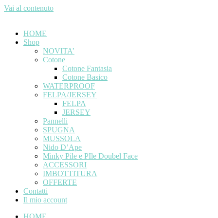
Vai al contenuto
HOME
Shop
NOVITA’
Cotone
Cotone Fantasia
Cotone Basico
WATERPROOF
FELPA/JERSEY
FELPA
JERSEY
Pannelli
SPUGNA
MUSSOLA
Nido D’Ape
Minky Pile e PIle Doubel Face
ACCESSORI
IMBOTTITURA
OFFERTE
Contatti
Il mio account
HOME