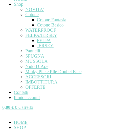
Shop
NOVITA’
Cotone
Cotone Fantasia
Cotone Basico
WATERPROOF
FELPA/JERSEY
FELPA
JERSEY
Pannelli
SPUGNA
MUSSOLA
Nido D’Ape
Minky Pile e PIle Doubel Face
ACCESSORI
IMBOTTITURA
OFFERTE
Contatti
Il mio account
0,00
€
0
Carrello
HOME
SHOP