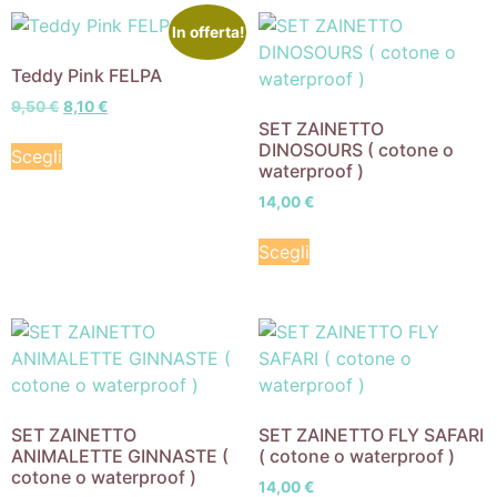
In offerta!
Teddy Pink FELPA
9,50
€
8,10
€
SET ZAINETTO
DINOSOURS ( cotone o
Scegli
waterproof )
14,00
€
Scegli
SET ZAINETTO
SET ZAINETTO FLY SAFARI
ANIMALETTE GINNASTE (
( cotone o waterproof )
cotone o waterproof )
14,00
€